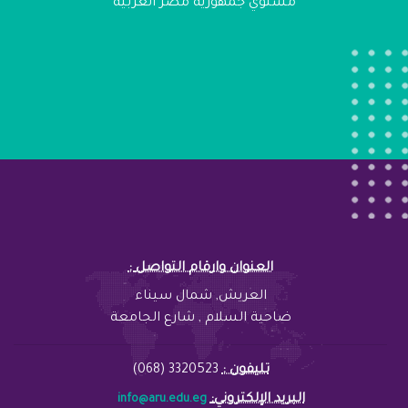
مستوي جمهورية مصر العربية
: العنوان وارقام التواصل
العريش, شمال سيناء
ضاحية السلام , شارع الجامعة
تليفون :
3320523 (068)
:البريد الإلكتروني
info@aru.edu.eg