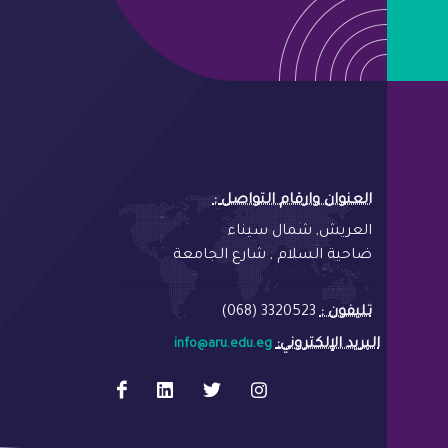
: العنوان وارقام التواصل
العريش, شمال سيناء
ضاحية السلام , شارع الجامعة
تليفون :
3320523 (068)
:البريد الإلكتروني
info@aru.edu.eg