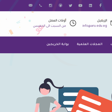
فيس بوك
Linkdin
Youtube
Twitter
Github
Instagram
068-3320523
Info@aru.edu.eg
الإيميل
أوقات العمل
info@aru.edu.eg
من السبت الى الخميس
المجلات العلمية
بوابة الخريجين