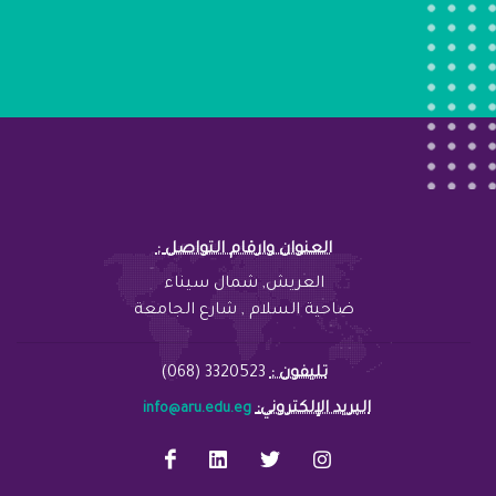
: العنوان وارقام التواصل
العريش, شمال سيناء
ضاحية السلام , شارع الجامعة
تليفون :
3320523 (068)
:البريد الإلكتروني
info@aru.edu.eg