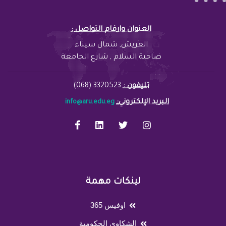
: العنوان وارقام التواصل
العريش, شمال سيناء
ضاحية السلام , شارع الجامعة
تليفون :
3320523 (068)
:البريد الإلكتروني
info@aru.edu.eg
لينكات مهمة
اوفيس 365
الشكاوي الحكومية